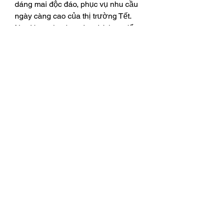
dáng mai độc đáo, phục vụ nhu cầu 
ngày càng cao của thị trường Tết.
Ngoài ra, gieo hạt còn phù hợp để 
sản xuất mai giống với số lượng 
lớn, cung cấp cho các vườn mai, cơ 
sở cảnh, hoặc người chơi mai 
nghiệp dư. Mô hình này hoàn toàn 
có thể phát triển thành kinh tế nông 
nghiệp chuyên canh, mang lại thu 
nhập bền vững nếu kết hợp với kỹ 
thuật tạo thế, cắt tỉa, ghép giống 
hoặc chăm sóc chuyên sâu.
Kết luận
Việc áp dụng mô hình trồng mai 
vàng bằng phương pháp gieo hạt 
không chỉ tiết kiệm chi phí mà còn 
giúp người trồng chủ động tạo ra 