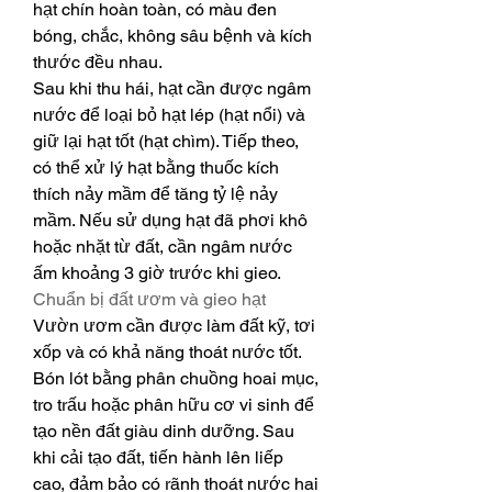
hạt chín hoàn toàn, có màu đen 
bóng, chắc, không sâu bệnh và kích 
thước đều nhau.
Sau khi thu hái, hạt cần được ngâm 
nước để loại bỏ hạt lép (hạt nổi) và 
giữ lại hạt tốt (hạt chìm). Tiếp theo, 
có thể xử lý hạt bằng thuốc kích 
thích nảy mầm để tăng tỷ lệ nảy 
mầm. Nếu sử dụng hạt đã phơi khô 
hoặc nhặt từ đất, cần ngâm nước 
ấm khoảng 3 giờ trước khi gieo.
Chuẩn bị đất ươm và gieo hạt
Vườn ươm cần được làm đất kỹ, tơi 
xốp và có khả năng thoát nước tốt. 
Bón lót bằng phân chuồng hoai mục, 
tro trấu hoặc phân hữu cơ vi sinh để 
tạo nền đất giàu dinh dưỡng. Sau 
khi cải tạo đất, tiến hành lên liếp 
cao, đảm bảo có rãnh thoát nước hai 