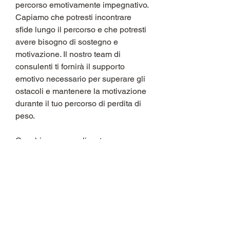
percorso emotivamente impegnativo. 
Capiamo che potresti incontrare 
sfide lungo il percorso e che potresti 
avere bisogno di sostegno e 
motivazione. Il nostro team di 
consulenti ti fornirà il supporto 
emotivo necessario per superare gli 
ostacoli e mantenere la motivazione 
durante il tuo percorso di perdita di 
peso.
Coaching personalizzato
Ogni persona è diversa e ha 
esigenze diverse quando si tratta di 
perdita di peso. Il nostro team di 
coach personalizzati lavorerà con te 
uno a uno per capire meglio le tue 
esigenze e creare un piano di 
perdita di peso su misura per te. Ti 