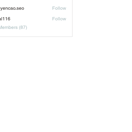
aldonado1969116
yencao.seo
Follow
ao.seo
al116
Follow
6
Members (87)