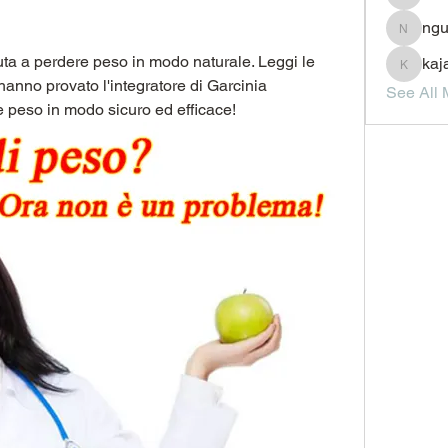
JesseM
ngu
nguyenc
a a perdere peso in modo naturale. Leggi le 
kaj
kajal11
hanno provato l'integratore di Garcinia 
See All 
peso in modo sicuro ed efficace!