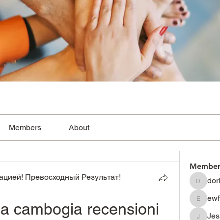
Members
About
Member
цией! Превосходный Результат!
dor
dorissh
ewf
ia cambogia recensioni 
ewfwsdf
Je