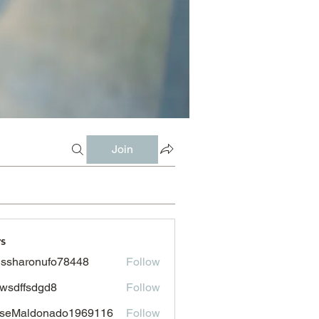
Join
s
issharonufo78448
Follow
aronufo78448
wsdffsdgd8
Follow
fsdgd8
sseMaldonado1969116
Follow