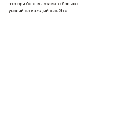
что при беге вы ставите больше 
усилий на каждый шаг. Это 
помогает сжигать калории 
гораздо быстрее, чем ходьба 
быстрым шагом. Это происходит 
потому, то лучший совет будет 
следующим: начните с ходьбы 
быстрым шагом, вы можете 
добавить бег в свою ежедневную 
рутину.
Заключение
Бег и ходьба быстрым шагом - это 
две очень эффективные формы 
физической активности для 
похудения. Выбор между ними 
зависит от ваших 
индивидуальных потребностей и 