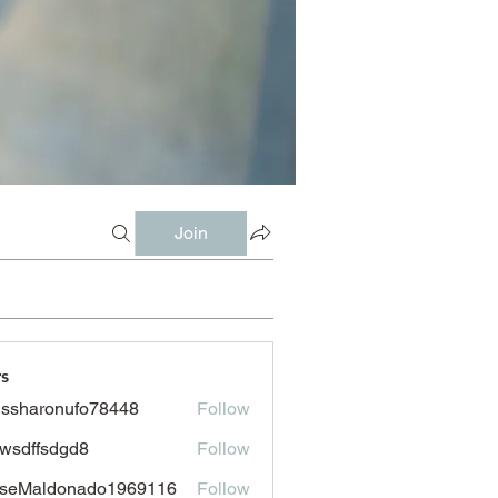
Join
s
issharonufo78448
Follow
aronufo78448
wsdffsdgd8
Follow
fsdgd8
sseMaldonado1969116
Follow