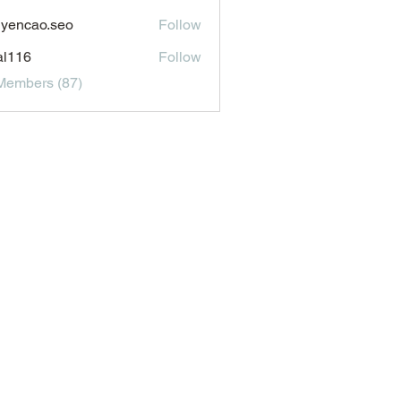
aldonado1969116
yencao.seo
Follow
ao.seo
al116
Follow
6
Members (87)