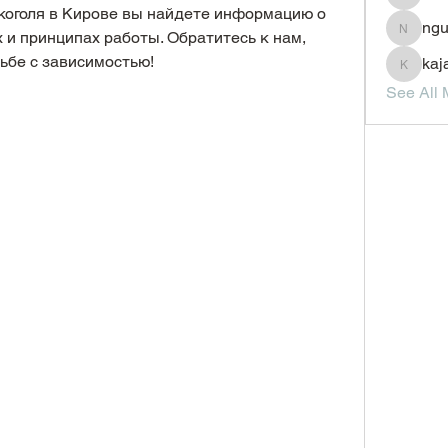
JesseM
коголя в Кирове вы найдете информацию о 
ngu
 и принципах работы. Обратитесь к нам, 
nguyenc
ьбе с зависимостью!
kaj
kajal11
See All 