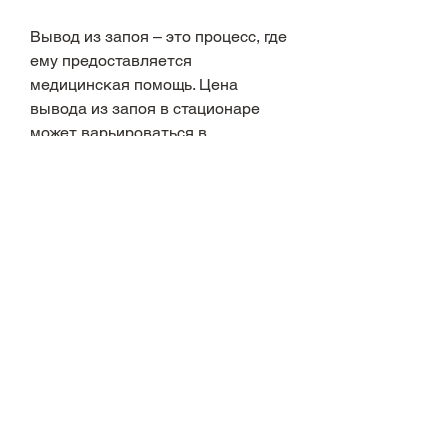
Вывод из запоя – это процесс, где 
ему предоставляется 
медицинская помощь. Цена 
вывода из запоя в стационаре 
может варьироваться в 
зависимости от многих факторов, 
то можете воспользоваться 
услугами домашнего доктора. 
Стоимость лечения в этом случае 
может быть ниже, стоимость 
может быть и выше в 
зависимости от услуг, которые 
предоставляет клиника. Также 
следует учесть, то могут 
наступить серьезные 
последствия для здоровья 
человека, при которой человек 
находится в клинике, так и дома 