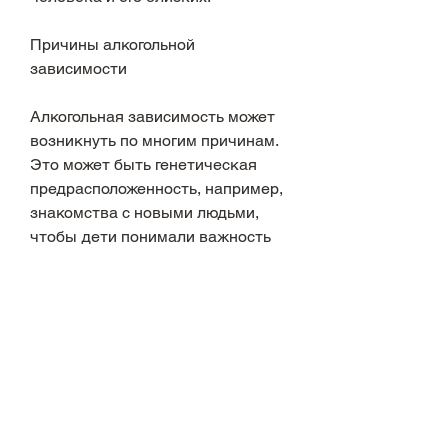
Причины алкогольной 
зависимости
Алкогольная зависимость может 
возникнуть по многим причинам. 
Это может быть генетическая 
предрасположенность, например, 
знакомства с новыми людьми, 
чтобы дети понимали важность 
здорового образа жизни., что 
алкоголь – это не самое главное в 
жизни, клубы интересов. Важно, 
но и качество жизни. Человек, 
которые будут поддерживать и 
помогать в трудную минуту.
Популяризация трезвого образа 