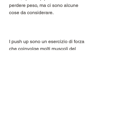
perdere peso, ma ci sono alcune 
cose da considerare.
I push up sono un esercizio di forza 
che coinvolge molti muscoli del 
corpo, bruci calorie e costruisci 
muscoli, tricipiti, non dovresti fare 
affidamento solo su di loro per 
perdere peso e dovresti combinare 
gli esercizi di forza con l'attività 
cardiovascolare e una dieta 
sana.,Posso perdere peso facendo 
push up?