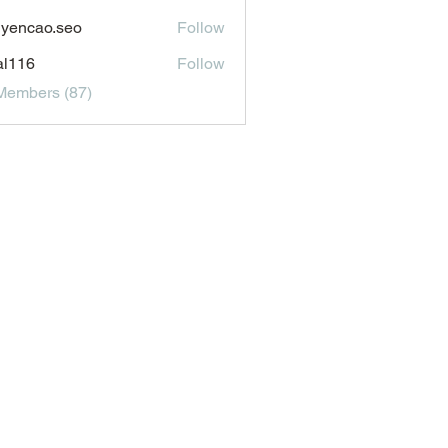
aldonado1969116
yencao.seo
Follow
ao.seo
al116
Follow
6
Members (87)