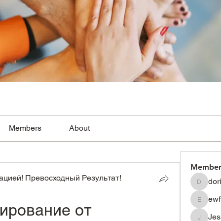
Members
About
Member
цией! Превосходный Результат!
dor
dorissh
ewf
ирование от 
ewfwsdf
Je