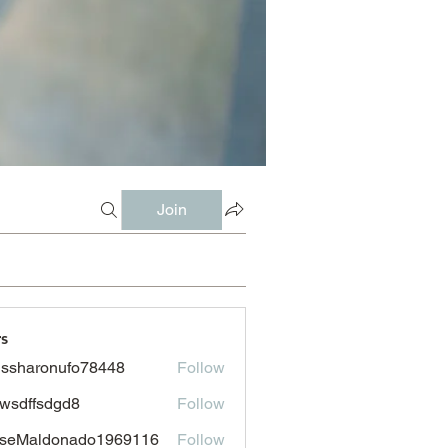
Join
s
issharonufo78448
Follow
aronufo78448
wsdffsdgd8
Follow
fsdgd8
sseMaldonado1969116
Follow