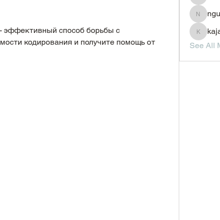
JesseM
ngu
nguyenc
- эффективный способ борьбы с 
kaj
kajal11
имости кодирования и получите помощь от 
See All 