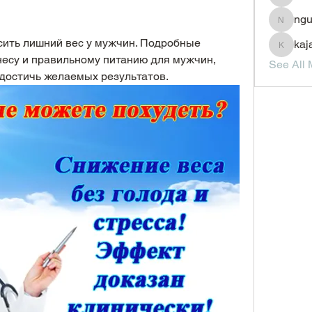
JesseM
ngu
nguyenc
сить лишний вес у мужчин. Подробные 
kaj
kajal11
есу и правильному питанию для мужчин, 
See All 
достичь желаемых результатов.