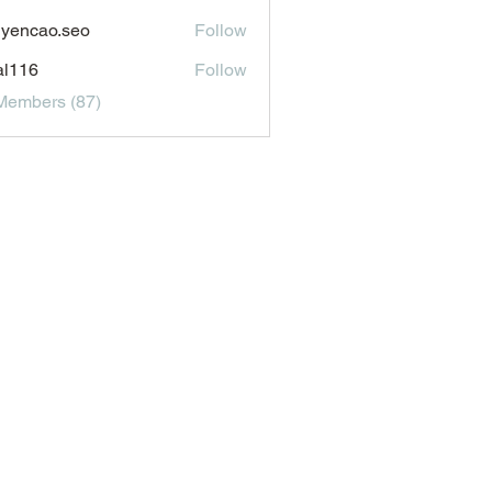
aldonado1969116
yencao.seo
Follow
ao.seo
al116
Follow
6
Members (87)