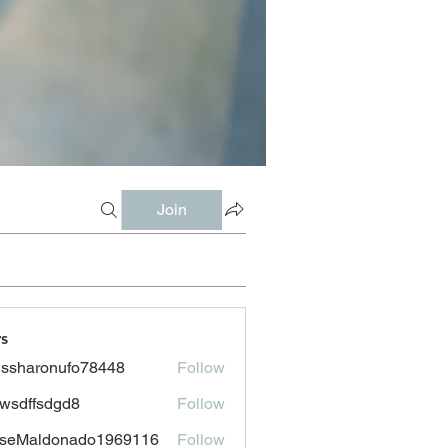
Join
s
issharonufo78448
Follow
aronufo78448
wsdffsdgd8
Follow
fsdgd8
sseMaldonado1969116
Follow