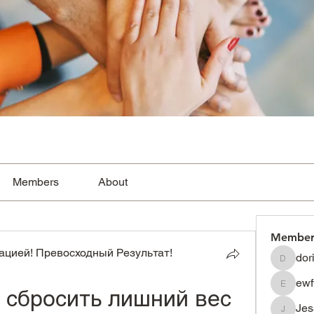
Members
About
Member
цией! Превосходный Результат!
dor
dorissh
ewf
 сбросить лишний вес 
ewfwsdf
Je