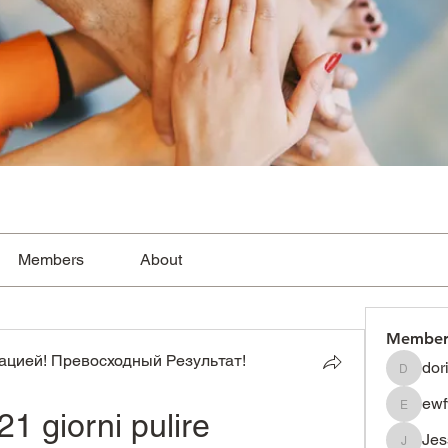
Members
About
Member
цией! Превосходный Результат!
dor
dorissh
ewf
21 giorni pulire
ewfwsdf
Je