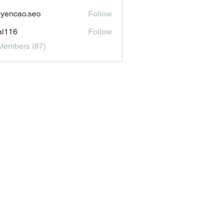
aldonado1969116
yencao.seo
Follow
ao.seo
al116
Follow
6
Members (87)