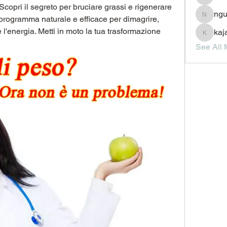
JesseM
 Scopri il segreto per bruciare grassi e rigenerare 
ngu
n programma naturale e efficace per dimagrire, 
nguyenc
l'energia. Metti in moto la tua trasformazione 
kaj
kajal11
See All 