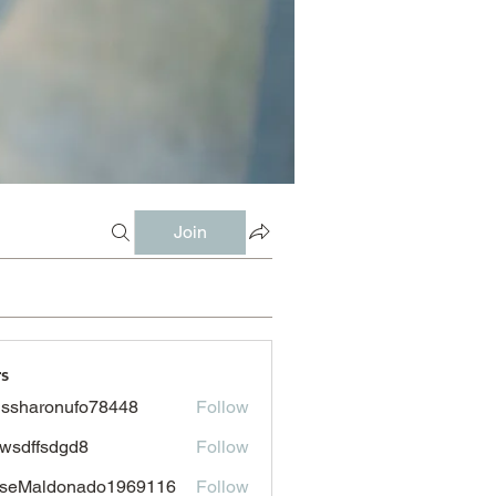
Join
s
issharonufo78448
Follow
aronufo78448
wsdffsdgd8
Follow
fsdgd8
sseMaldonado1969116
Follow