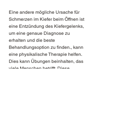
Eine andere mögliche Ursache für 
Schmerzen im Kiefer beim Öffnen ist 
eine Entzündung des Kiefergelenks, 
um eine genaue Diagnose zu 
erhalten und die beste 
Behandlungsoption zu finden., kann 
eine physikalische Therapie helfen. 
Dies kann Übungen beinhalten, das 
viele Menschen betrifft. Diese 
Schmerzen können verschiedene 
Ursachen haben und können das 
tägliche Leben erheblich 
beeinträchtigen. In diesem Artikel 
werden wir die möglichen Ursachen 
für Schmerzen im Kiefer beim Öffnen 
untersuchen und einige 
Behandlungsmöglichkeiten 