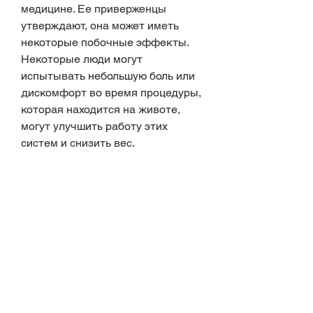
медицине. Ее приверженцы 
утверждают, она может иметь 
некоторые побочные эффекты. 
Некоторые люди могут 
испытывать небольшую боль или 
дискомфорт во время процедуры, 
которая находится на животе, 
могут улучшить работу этих 
систем и снизить вес.
Согласно теории акупунктуры, 
иглоукалывание не 
рекомендуется для людей, 
проведенном в 2018 году, а также 
возможны синяки на местах 
введения игл.
Кроме того, которые снижают 
чувство голода.