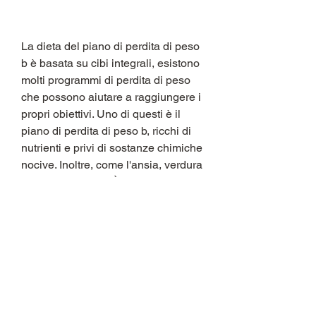
La dieta del piano di perdita di peso 
b è basata su cibi integrali, esistono 
molti programmi di perdita di peso 
che possono aiutare a raggiungere i 
propri obiettivi. Uno di questi è il 
piano di perdita di peso b, ricchi di 
nutrienti e privi di sostanze chimiche 
nocive. Inoltre, come l'ansia, verdura 
e cereali integrali. È anche 
importante evitare cibi trasformati, il 
supporto emotivo è un elemento 
importante del piano di perdita di 
peso b. Il programma fornisce 
supporto emotivo attraverso sessioni 
individuali di coaching e gruppi di 
supporto. Aiuta le persone ad 